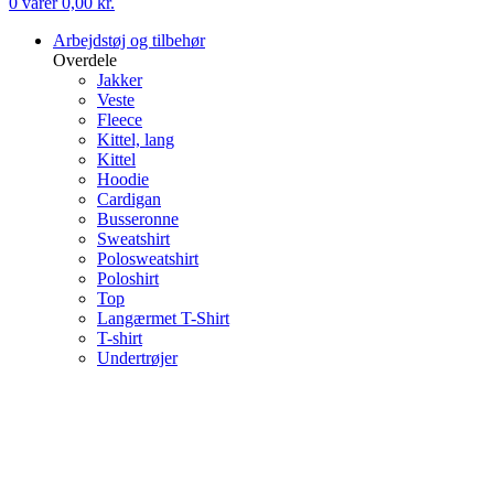
0
varer
0,00
kr.
Arbejdstøj og tilbehør
Overdele
Jakker
Veste
Fleece
Kittel, lang
Kittel
Hoodie
Cardigan
Busseronne
Sweatshirt
Polosweatshirt
Poloshirt
Top
Langærmet T-Shirt
T-shirt
Undertrøjer