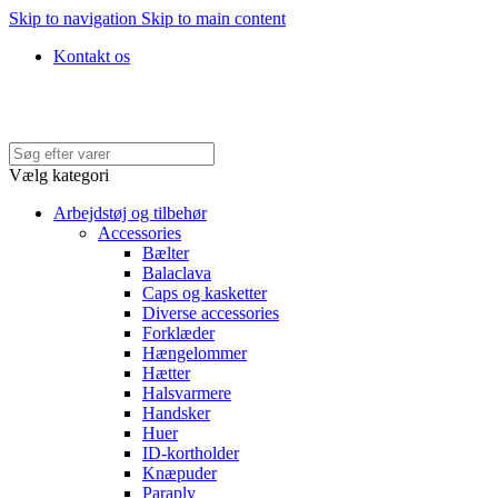
Skip to navigation
Skip to main content
Kontakt os
Hurtig levering • Køb med faktura • 100% SIKKER BETALING
Vælg kategori
Arbejdstøj og tilbehør
Accessories
Bælter
Balaclava
Caps og kasketter
Diverse accessories
Forklæder
Hængelommer
Hætter
Halsvarmere
Handsker
Huer
ID-kortholder
Knæpuder
Paraply