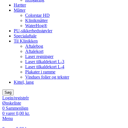
Hætter
Måtter
Colorstar HD
Klinikmåtter
WaterHog®
PU-sikkerhedsstøvler
Specialaftale
Til Klinikken
Aftalebog
Aftalekort
Laser regninger
Laser tilkaldekort L-3
Laser tilkaldekort L-4
Plakater i ramme
Vindues folier og tekster
Kittel, lang
Søg
Login/registrér
Ønskeliste
0
Sammenlign
0
varer
0,00
kr.
Menu