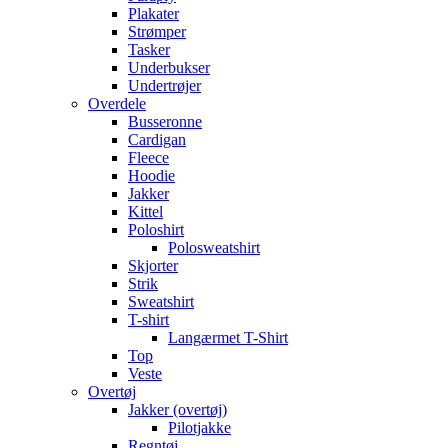
Plakater
Strømper
Tasker
Underbukser
Undertrøjer
Overdele
Busseronne
Cardigan
Fleece
Hoodie
Jakker
Kittel
Poloshirt
Polosweatshirt
Skjorter
Strik
Sweatshirt
T-shirt
Langærmet T-Shirt
Top
Veste
Overtøj
Jakker (overtøj)
Pilotjakke
Regntøj