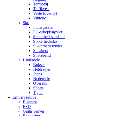
Termotøj
Trafikvest
Veste (overtøj)
Vintertøj
Sko
Indlægssåler
PU-arbejdsstøvler
Sikkerhedssandaler
Sikkerhedssko
Sikkerhedsstøvler
Sneakers
Snørebånd
Underdele
Bukser
Heldragter
Jeans
Nederdele
Overalls
Shorts
Tights
Erhvervsgulve
Business
ESD
Gratis prøver
Rengøring