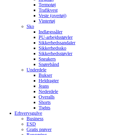
Termotøj
Trafikvest
Veste (overtøj)
Vintertøj
Sko
Indlægssåler
PU-arbejdsstøvler
Sikkerhedssandaler
Sikkerhedssko
Sikkerhedsstøvler
Sneakers
Snørebånd
Underdele
Bukser
Heldragter
Jeans
Nederdele
Overalls
Shorts
Tights
Erhvervsgulve
Business
ESD
Gratis prøver
Rengøring