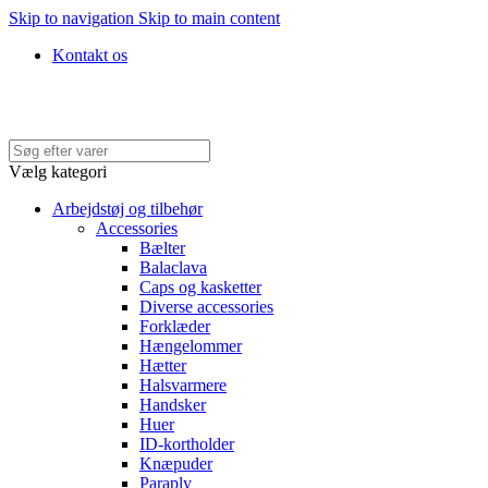
Skip to navigation
Skip to main content
Kontakt os
Hurtig levering • Køb med faktura • 100% SIKKER BETALING
Vælg kategori
Arbejdstøj og tilbehør
Accessories
Bælter
Balaclava
Caps og kasketter
Diverse accessories
Forklæder
Hængelommer
Hætter
Halsvarmere
Handsker
Huer
ID-kortholder
Knæpuder
Paraply