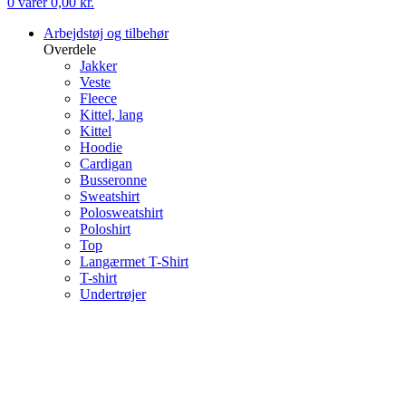
0
varer
0,00
kr.
Arbejdstøj og tilbehør
Overdele
Jakker
Veste
Fleece
Kittel, lang
Kittel
Hoodie
Cardigan
Busseronne
Sweatshirt
Polosweatshirt
Poloshirt
Top
Langærmet T-Shirt
T-shirt
Undertrøjer