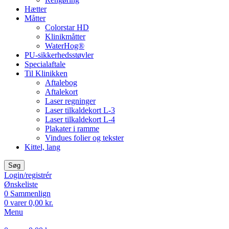
Hætter
Måtter
Colorstar HD
Klinikmåtter
WaterHog®
PU-sikkerhedsstøvler
Specialaftale
Til Klinikken
Aftalebog
Aftalekort
Laser regninger
Laser tilkaldekort L-3
Laser tilkaldekort L-4
Plakater i ramme
Vindues folier og tekster
Kittel, lang
Søg
Login/registrér
Ønskeliste
0
Sammenlign
0
varer
0,00
kr.
Menu