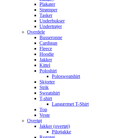
Plakater
Strømper
Tasker
Underbukser
Undertrøjer
Overdele
Busseronne
Cardigan
Fleece
Hoodie
Jakker
Kittel
Poloshirt
Polosweatshirt
Skjorter
Strik
Sweatshirt
T-shirt
Langærmet T-Shirt
Top
Veste
Overtøj
Jakker (overtøj)
Pilotjakke
Regntøj