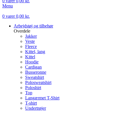
0
varer
0,00
kr.
Menu
0
varer
0,00
kr.
Arbejdstøj og tilbehør
Overdele
Jakker
Veste
Fleece
Kittel, lang
Kittel
Hoodie
Cardigan
Busseronne
Sweatshirt
Polosweatshirt
Poloshirt
Top
Langærmet T-Shirt
T-shirt
Undertrøjer