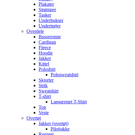
Plakater
Strømper
Tasker
Underbukser
Undertrøjer
Overdele
Busseronne
Cardigan
Fleece
Hoodie
Jakker
Kittel
Poloshirt
Polosweatshirt
Skjorter
Strik
Sweatshirt
T-shirt
Langærmet T-Shirt
Top
Veste
Overtøj
Jakker (overtøj)
Pilotjakke
Regntøj