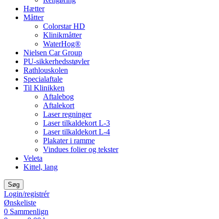
Hætter
Måtter
Colorstar HD
Klinikmåtter
WaterHog®
Nielsen Car Group
PU-sikkerhedsstøvler
Rathlouskolen
Specialaftale
Til Klinikken
Aftalebog
Aftalekort
Laser regninger
Laser tilkaldekort L-3
Laser tilkaldekort L-4
Plakater i ramme
Vindues folier og tekster
Veleta
Kittel, lang
Søg
Login/registrér
Ønskeliste
0
Sammenlign