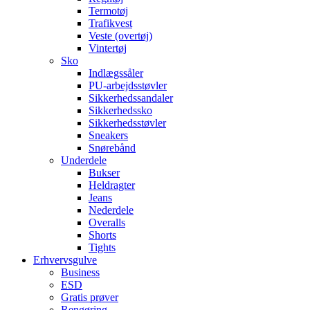
Termotøj
Trafikvest
Veste (overtøj)
Vintertøj
Sko
Indlægssåler
PU-arbejdsstøvler
Sikkerhedssandaler
Sikkerhedssko
Sikkerhedsstøvler
Sneakers
Snørebånd
Underdele
Bukser
Heldragter
Jeans
Nederdele
Overalls
Shorts
Tights
Erhvervsgulve
Business
ESD
Gratis prøver
Rengøring