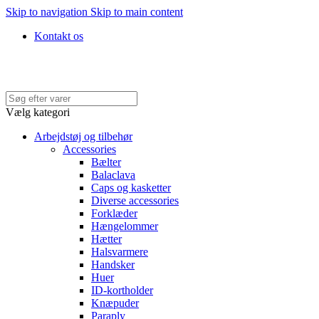
Skip to navigation
Skip to main content
Kontakt os
Hurtig levering • Køb med faktura • 100% SIKKER BETALING
Vælg kategori
Arbejdstøj og tilbehør
Accessories
Bælter
Balaclava
Caps og kasketter
Diverse accessories
Forklæder
Hængelommer
Hætter
Halsvarmere
Handsker
Huer
ID-kortholder
Knæpuder
Paraply