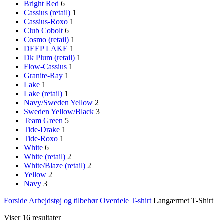
Bright Red
6
Cassius (retail)
1
Cassius-Roxo
1
Club Cobolt
6
Cosmo (retail)
1
DEEP LAKE
1
Dk Plum (retail)
1
Flow-Cassius
1
Granite-Ray
1
Lake
1
Lake (retail)
1
Navy/Sweden Yellow
2
Sweden Yellow/Black
3
Team Green
5
Tide-Drake
1
Tide-Roxo
1
White
6
White (retail)
2
White/Blaze (retail)
2
Yellow
2
Navy
3
Forside
Arbejdstøj og tilbehør
Overdele
T-shirt
Langærmet T-Shirt
Viser 16 resultater