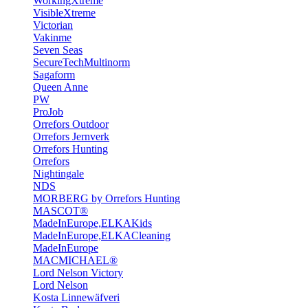
WorkingXtreme
VisibleXtreme
Victorian
Vakinme
Seven Seas
SecureTechMultinorm
Sagaform
Queen Anne
PW
ProJob
Orrefors Outdoor
Orrefors Jernverk
Orrefors Hunting
Orrefors
Nightingale
NDS
MORBERG by Orrefors Hunting
MASCOT®
MadeInEurope,ELKAKids
MadeInEurope,ELKACleaning
MadeInEurope
MACMICHAEL®
Lord Nelson Victory
Lord Nelson
Kosta Linnewäfveri