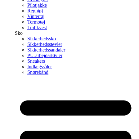
Pilotjakke
Regntøj
Vintertøj
Termotøj
Trafikvest
Sko
Sikkerhedssko
Sikkerhedsstøvler
Sikkerhedssandaler
PU-arbejdsstøvler
Sneakers
Indlægssåler
Snørebånd