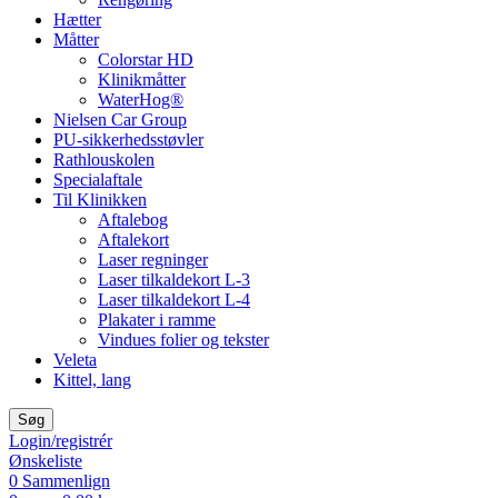
Hætter
Måtter
Colorstar HD
Klinikmåtter
WaterHog®
Nielsen Car Group
PU-sikkerhedsstøvler
Rathlouskolen
Specialaftale
Til Klinikken
Aftalebog
Aftalekort
Laser regninger
Laser tilkaldekort L-3
Laser tilkaldekort L-4
Plakater i ramme
Vindues folier og tekster
Veleta
Kittel, lang
Søg
Login/registrér
Ønskeliste
0
Sammenlign