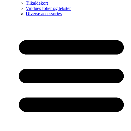
Tilkaldekort
Vindues folier og tekster
Diverse accessories