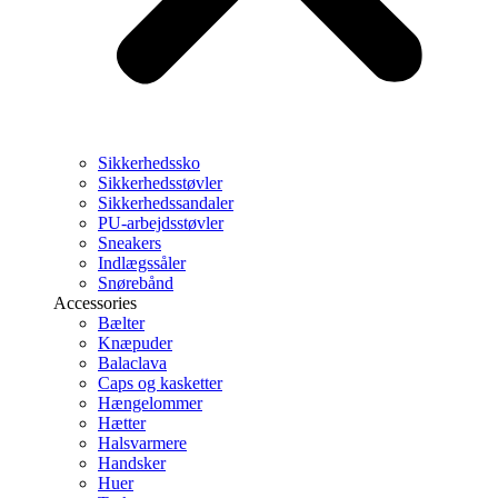
Sikkerhedssko
Sikkerhedsstøvler
Sikkerhedssandaler
PU-arbejdsstøvler
Sneakers
Indlægssåler
Snørebånd
Accessories
Bælter
Knæpuder
Balaclava
Caps og kasketter
Hængelommer
Hætter
Halsvarmere
Handsker
Huer