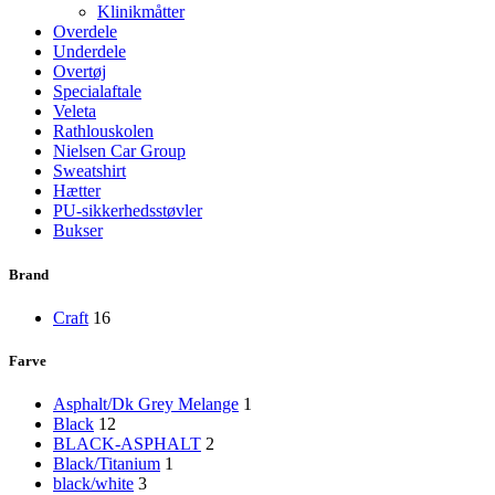
Klinikmåtter
Overdele
Underdele
Overtøj
Specialaftale
Veleta
Rathlouskolen
Nielsen Car Group
Sweatshirt
Hætter
PU-sikkerhedsstøvler
Bukser
Brand
Craft
16
Farve
Asphalt/Dk Grey Melange
1
Black
12
BLACK-ASPHALT
2
Black/Titanium
1
black/white
3