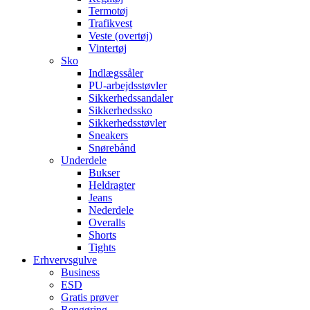
Termotøj
Trafikvest
Veste (overtøj)
Vintertøj
Sko
Indlægssåler
PU-arbejdsstøvler
Sikkerhedssandaler
Sikkerhedssko
Sikkerhedsstøvler
Sneakers
Snørebånd
Underdele
Bukser
Heldragter
Jeans
Nederdele
Overalls
Shorts
Tights
Erhvervsgulve
Business
ESD
Gratis prøver
Rengøring