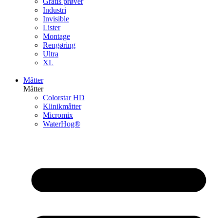
Gratis prøver
Industri
Invisible
Lister
Montage
Rengøring
Ultra
XL
Måtter
Måtter
Colorstar HD
Klinikmåtter
Micromix
WaterHog®