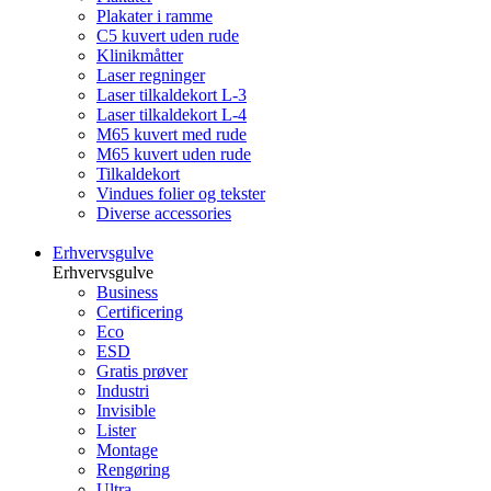
Plakater i ramme
C5 kuvert uden rude
Klinikmåtter
Laser regninger
Laser tilkaldekort L-3
Laser tilkaldekort L-4
M65 kuvert med rude
M65 kuvert uden rude
Tilkaldekort
Vindues folier og tekster
Diverse accessories
Erhvervsgulve
Erhvervsgulve
Business
Certificering
Eco
ESD
Gratis prøver
Industri
Invisible
Lister
Montage
Rengøring
Ultra