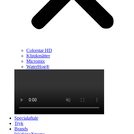
Colorstar HD
Klinikmåtter
Micromix
WaterHog®
Specialaftale
Tryk
Brands