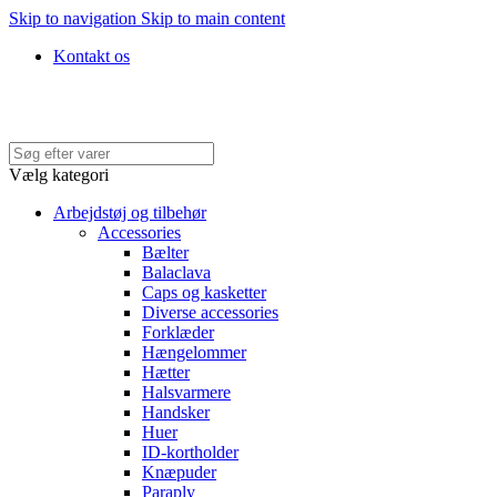
Skip to navigation
Skip to main content
Kontakt os
Hurtig levering • Køb med faktura • 100% SIKKER BETALING
Vælg kategori
Arbejdstøj og tilbehør
Accessories
Bælter
Balaclava
Caps og kasketter
Diverse accessories
Forklæder
Hængelommer
Hætter
Halsvarmere
Handsker
Huer
ID-kortholder
Knæpuder
Paraply