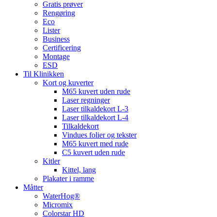
Gratis prøver
Rengøring
Eco
Lister
Business
Certificering
Montage
ESD
Til Klinikken
Kort og kuverter
M65 kuvert uden rude
Laser regninger
Laser tilkaldekort L-3
Laser tilkaldekort L-4
Tilkaldekort
Vindues folier og tekster
M65 kuvert med rude
C5 kuvert uden rude
Kitler
Kittel, lang
Plakater i ramme
Måtter
WaterHog®
Micromix
Colorstar HD