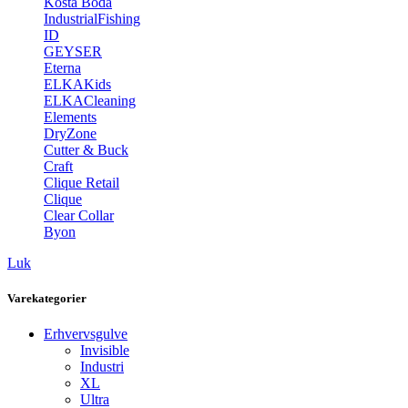
Kosta Boda
IndustrialFishing
ID
GEYSER
Eterna
ELKAKids
ELKACleaning
Elements
DryZone
Cutter & Buck
Craft
Clique Retail
Clique
Clear Collar
Byon
Luk
Varekategorier
Erhvervsgulve
Invisible
Industri
XL
Ultra