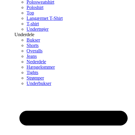
Polosweatshirt
Poloshirt
Top
Langærmet T-Shirt
T-shirt
Undertrøjer
Underdele
Bukser
Shorts
Overalls
Jeans
Nederdele
Hængelommer
Tights
Strømper
Underbukser