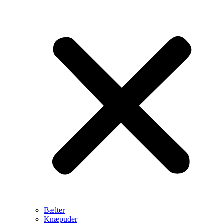
Bælter
Knæpuder