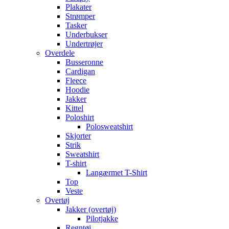
Plakater
Strømper
Tasker
Underbukser
Undertrøjer
Overdele
Busseronne
Cardigan
Fleece
Hoodie
Jakker
Kittel
Poloshirt
Polosweatshirt
Skjorter
Strik
Sweatshirt
T-shirt
Langærmet T-Shirt
Top
Veste
Overtøj
Jakker (overtøj)
Pilotjakke
Regntøj