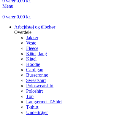
0
varer
0,00
kr.
Menu
0
varer
0,00
kr.
Arbejdstøj og tilbehør
Overdele
Jakker
Veste
Fleece
Kittel, lang
Kittel
Hoodie
Cardigan
Busseronne
Sweatshirt
Polosweatshirt
Poloshirt
Top
Langærmet T-Shirt
T-shirt
Undertrøjer