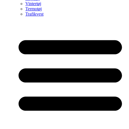
Vintertøj
Termotøj
Trafikvest