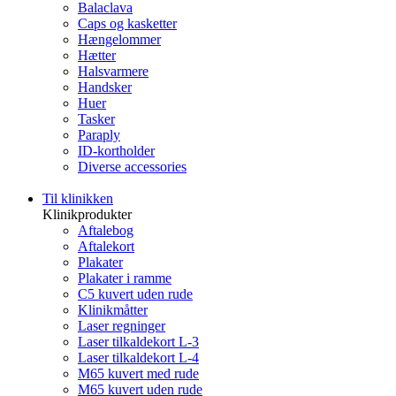
Balaclava
Caps og kasketter
Hængelommer
Hætter
Halsvarmere
Handsker
Huer
Tasker
Paraply
ID-kortholder
Diverse accessories
Til klinikken
Klinikprodukter
Aftalebog
Aftalekort
Plakater
Plakater i ramme
C5 kuvert uden rude
Klinikmåtter
Laser regninger
Laser tilkaldekort L-3
Laser tilkaldekort L-4
M65 kuvert med rude
M65 kuvert uden rude