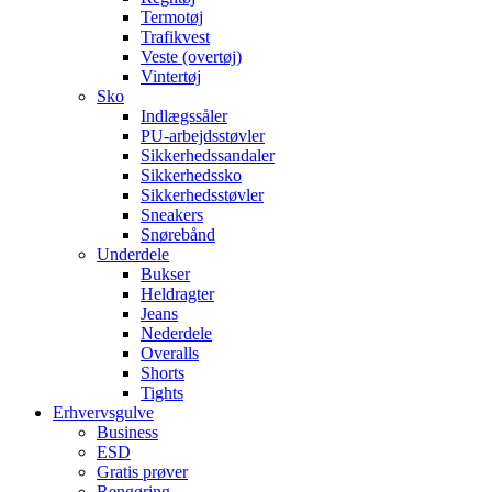
Termotøj
Trafikvest
Veste (overtøj)
Vintertøj
Sko
Indlægssåler
PU-arbejdsstøvler
Sikkerhedssandaler
Sikkerhedssko
Sikkerhedsstøvler
Sneakers
Snørebånd
Underdele
Bukser
Heldragter
Jeans
Nederdele
Overalls
Shorts
Tights
Erhvervsgulve
Business
ESD
Gratis prøver
Rengøring