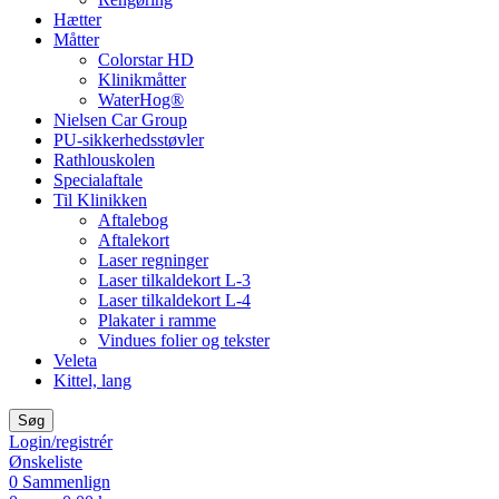
Hætter
Måtter
Colorstar HD
Klinikmåtter
WaterHog®
Nielsen Car Group
PU-sikkerhedsstøvler
Rathlouskolen
Specialaftale
Til Klinikken
Aftalebog
Aftalekort
Laser regninger
Laser tilkaldekort L-3
Laser tilkaldekort L-4
Plakater i ramme
Vindues folier og tekster
Veleta
Kittel, lang
Søg
Login/registrér
Ønskeliste
0
Sammenlign