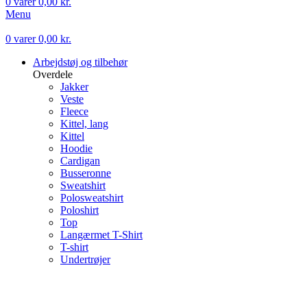
0
varer
0,00
kr.
Menu
0
varer
0,00
kr.
Arbejdstøj og tilbehør
Overdele
Jakker
Veste
Fleece
Kittel, lang
Kittel
Hoodie
Cardigan
Busseronne
Sweatshirt
Polosweatshirt
Poloshirt
Top
Langærmet T-Shirt
T-shirt
Undertrøjer