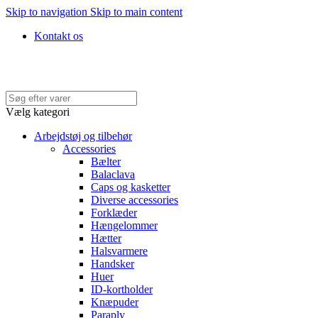
Skip to navigation
Skip to main content
Kontakt os
Hurtig levering • Køb med faktura • 100% SIKKER BETALING
Vælg kategori
Arbejdstøj og tilbehør
Accessories
Bælter
Balaclava
Caps og kasketter
Diverse accessories
Forklæder
Hængelommer
Hætter
Halsvarmere
Handsker
Huer
ID-kortholder
Knæpuder
Paraply