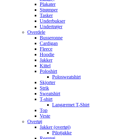
Plakater
Strømper
Tasker
Underbukser
Undertrøjer
Overdele
Busseronne
Cardigan
Fleece
Hoodie
Jakker
Kittel
Poloshirt
Polosweatshirt
Skjorter
Strik
Sweatshirt
T-shirt
Langærmet T-Shirt
Top
Veste
Overtøj
Jakker (overtøj)
Pilotjakke
Regntøj