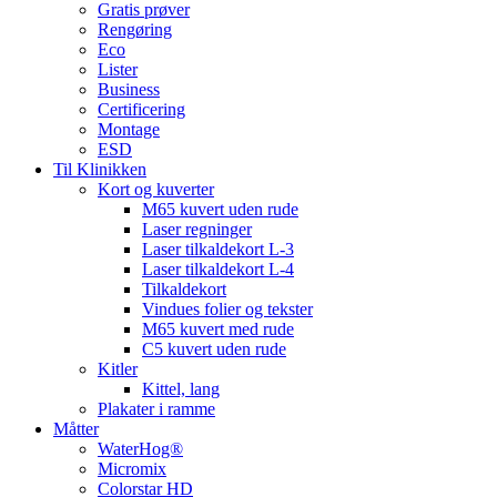
Gratis prøver
Rengøring
Eco
Lister
Business
Certificering
Montage
ESD
Til Klinikken
Kort og kuverter
M65 kuvert uden rude
Laser regninger
Laser tilkaldekort L-3
Laser tilkaldekort L-4
Tilkaldekort
Vindues folier og tekster
M65 kuvert med rude
C5 kuvert uden rude
Kitler
Kittel, lang
Plakater i ramme
Måtter
WaterHog®
Micromix
Colorstar HD