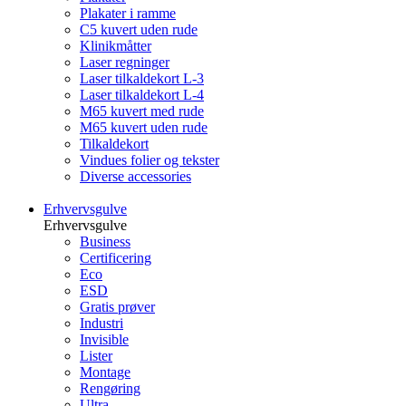
Plakater i ramme
C5 kuvert uden rude
Klinikmåtter
Laser regninger
Laser tilkaldekort L-3
Laser tilkaldekort L-4
M65 kuvert med rude
M65 kuvert uden rude
Tilkaldekort
Vindues folier og tekster
Diverse accessories
Erhvervsgulve
Erhvervsgulve
Business
Certificering
Eco
ESD
Gratis prøver
Industri
Invisible
Lister
Montage
Rengøring
Ultra