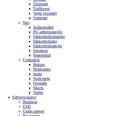
Termotøj
Trafikvest
Veste (overtøj)
Vintertøj
Sko
Indlægssåler
PU-arbejdsstøvler
Sikkerhedssandaler
Sikkerhedssko
Sikkerhedsstøvler
Sneakers
Snørebånd
Underdele
Bukser
Heldragter
Jeans
Nederdele
Overalls
Shorts
Tights
Erhvervsgulve
Business
ESD
Gratis prøver
Rengøring