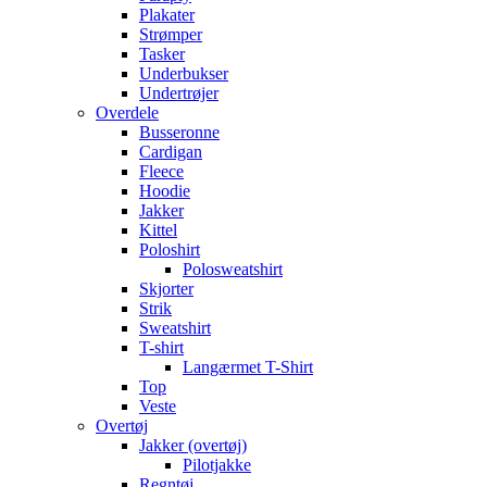
Plakater
Strømper
Tasker
Underbukser
Undertrøjer
Overdele
Busseronne
Cardigan
Fleece
Hoodie
Jakker
Kittel
Poloshirt
Polosweatshirt
Skjorter
Strik
Sweatshirt
T-shirt
Langærmet T-Shirt
Top
Veste
Overtøj
Jakker (overtøj)
Pilotjakke
Regntøj