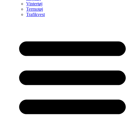
Vintertøj
Termotøj
Trafikvest