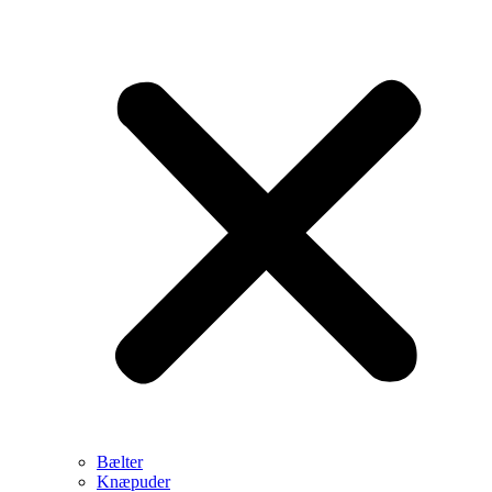
Bælter
Knæpuder