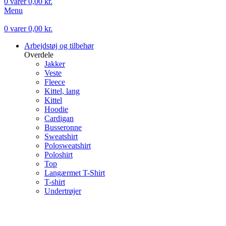
0
varer
0,00
kr.
Menu
0
varer
0,00
kr.
Arbejdstøj og tilbehør
Overdele
Jakker
Veste
Fleece
Kittel, lang
Kittel
Hoodie
Cardigan
Busseronne
Sweatshirt
Polosweatshirt
Poloshirt
Top
Langærmet T-Shirt
T-shirt
Undertrøjer