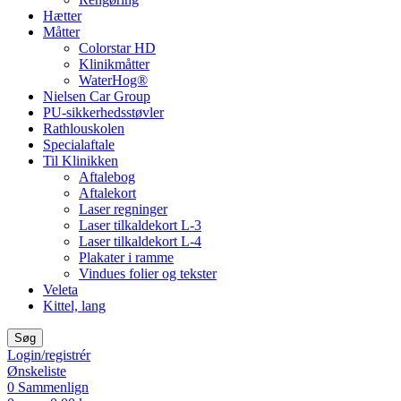
Hætter
Måtter
Colorstar HD
Klinikmåtter
WaterHog®
Nielsen Car Group
PU-sikkerhedsstøvler
Rathlouskolen
Specialaftale
Til Klinikken
Aftalebog
Aftalekort
Laser regninger
Laser tilkaldekort L-3
Laser tilkaldekort L-4
Plakater i ramme
Vindues folier og tekster
Veleta
Kittel, lang
Søg
Login/registrér
Ønskeliste
0
Sammenlign