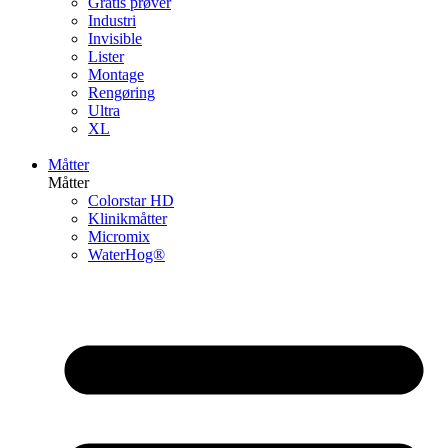
Gratis prøver
Industri
Invisible
Lister
Montage
Rengøring
Ultra
XL
Måtter
Måtter
Colorstar HD
Klinikmåtter
Micromix
WaterHog®