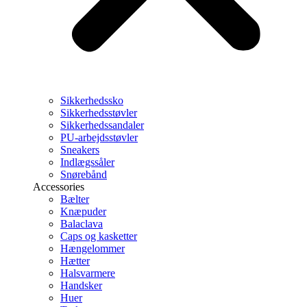
Sikkerhedssko
Sikkerhedsstøvler
Sikkerhedssandaler
PU-arbejdsstøvler
Sneakers
Indlægssåler
Snørebånd
Accessories
Bælter
Knæpuder
Balaclava
Caps og kasketter
Hængelommer
Hætter
Halsvarmere
Handsker
Huer