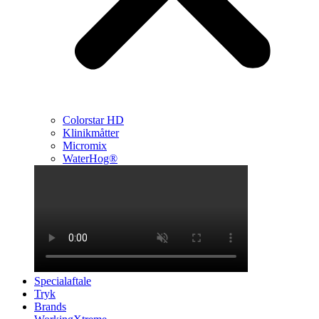
Colorstar HD
Klinikmåtter
Micromix
WaterHog®
Specialaftale
Tryk
Brands