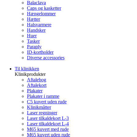
Balaclava
Caps og kasketter
Hængelommer
Hætter
Halsvarmere
Handsker
Huer
Tasker
Paraply
ID-kortholder
Diverse accessories
Til klinikken
Klinikprodukter
Aftalebog
Aftalekort
Plakater
Plakater i ramme
C5 kuvert uden rude
Klinikmåtter
Laser regninger
Laser tilkaldekort L-3
Laser tilkaldekort L-4
M65 kuvert med rude
M65 kuvert uden rude