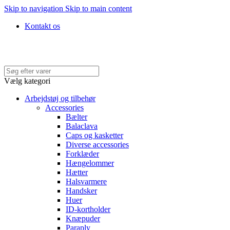
Skip to navigation
Skip to main content
Kontakt os
Hurtig levering • Køb med faktura • 100% SIKKER BETALING
Vælg kategori
Arbejdstøj og tilbehør
Accessories
Bælter
Balaclava
Caps og kasketter
Diverse accessories
Forklæder
Hængelommer
Hætter
Halsvarmere
Handsker
Huer
ID-kortholder
Knæpuder
Paraply