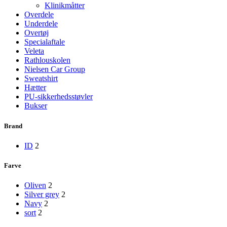
Klinikmåtter
Overdele
Underdele
Overtøj
Specialaftale
Veleta
Rathlouskolen
Nielsen Car Group
Sweatshirt
Hætter
PU-sikkerhedsstøvler
Bukser
Brand
ID
2
Farve
Oliven
2
Silver grey
2
Navy
2
sort
2