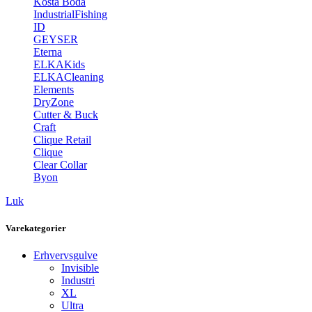
Kosta Boda
IndustrialFishing
ID
GEYSER
Eterna
ELKAKids
ELKACleaning
Elements
DryZone
Cutter & Buck
Craft
Clique Retail
Clique
Clear Collar
Byon
Luk
Varekategorier
Erhvervsgulve
Invisible
Industri
XL
Ultra