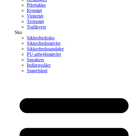
Pilotjakke
Regntøj
Vintertøj
Termotøj
Trafikvest
Sko
Sikkerhedssko
Sikkerhedsstøvler
Sikkerhedssandaler
PU-arbejdsstøvler
Sneakers
Indlægssåler
Snørebånd