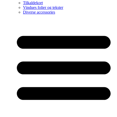
Tilkaldekort
Vindues folier og tekster
Diverse accessories