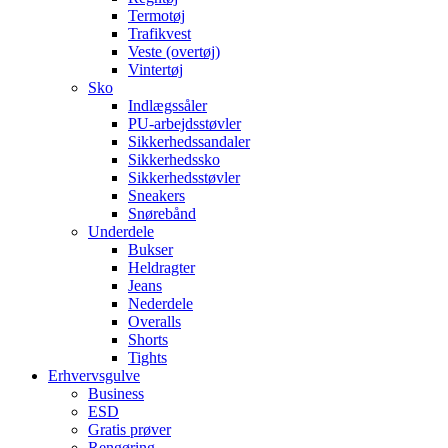
Termotøj
Trafikvest
Veste (overtøj)
Vintertøj
Sko
Indlægssåler
PU-arbejdsstøvler
Sikkerhedssandaler
Sikkerhedssko
Sikkerhedsstøvler
Sneakers
Snørebånd
Underdele
Bukser
Heldragter
Jeans
Nederdele
Overalls
Shorts
Tights
Erhvervsgulve
Business
ESD
Gratis prøver
Rengøring