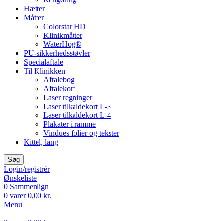
Hætter
Måtter
Colorstar HD
Klinikmåtter
WaterHog®
PU-sikkerhedsstøvler
Specialaftale
Til Klinikken
Aftalebog
Aftalekort
Laser regninger
Laser tilkaldekort L-3
Laser tilkaldekort L-4
Plakater i ramme
Vindues folier og tekster
Kittel, lang
Søg
Login/registrér
Ønskeliste
0
Sammenlign
0
varer
0,00
kr.
Menu