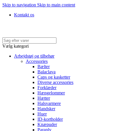
Skip to navigation
Skip to main content
Kontakt os
Hurtig levering • Køb med faktura • 100% SIKKER BETALING
Vælg kategori
Arbejdstøj og tilbehør
Accessories
Bælter
Balaclava
Caps og kasketter
Diverse accessories
Forklæder
Hængelommer
Hætter
Halsvarmere
Handsker
Huer
ID-kortholder
Knæpuder
Paraply