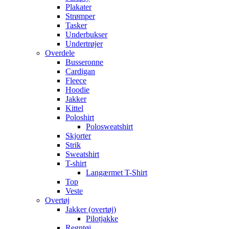
Plakater
Strømper
Tasker
Underbukser
Undertrøjer
Overdele
Busseronne
Cardigan
Fleece
Hoodie
Jakker
Kittel
Poloshirt
Polosweatshirt
Skjorter
Strik
Sweatshirt
T-shirt
Langærmet T-Shirt
Top
Veste
Overtøj
Jakker (overtøj)
Pilotjakke
Regntøj