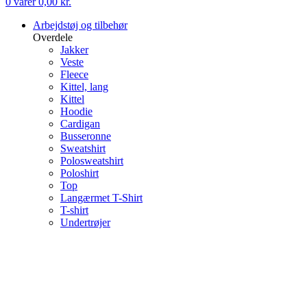
0
varer
0,00
kr.
Arbejdstøj og tilbehør
Overdele
Jakker
Veste
Fleece
Kittel, lang
Kittel
Hoodie
Cardigan
Busseronne
Sweatshirt
Polosweatshirt
Poloshirt
Top
Langærmet T-Shirt
T-shirt
Undertrøjer